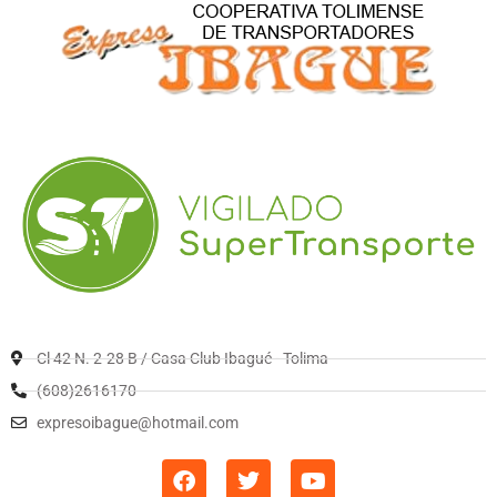
Cl 42 N. 2-28 B / Casa Club Ibagué - Tolima
(608)2616170
expresoibague@hotmail.com