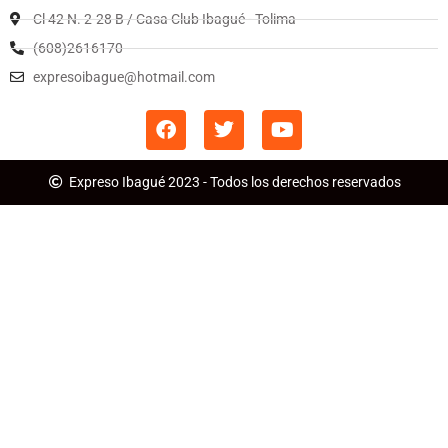
Cl 42 N. 2-28 B / Casa Club Ibagué - Tolima
(608)2616170
expresoibague@hotmail.com
Expreso Ibagué 2023 - Todos los derechos reservados