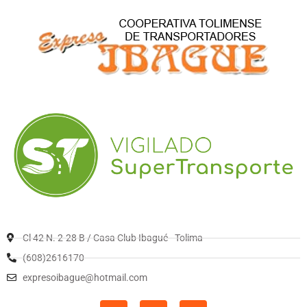
Cl 42 N. 2-28 B / Casa Club Ibagué - Tolima
(608)2616170
expresoibague@hotmail.com