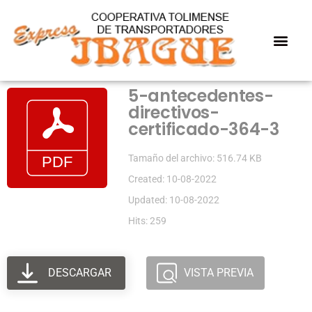
5-antecedentes-
directivos-
certificado-364-3
Tamaño del archivo: 516.74 KB
Created: 10-08-2022
Updated: 10-08-2022
Hits: 259
DESCARGAR
VISTA PREVIA