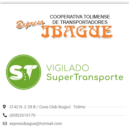
Cl 42 N. 2-28 B / Casa Club Ibagué - Tolima
(608)2616170
expresoibague@hotmail.com