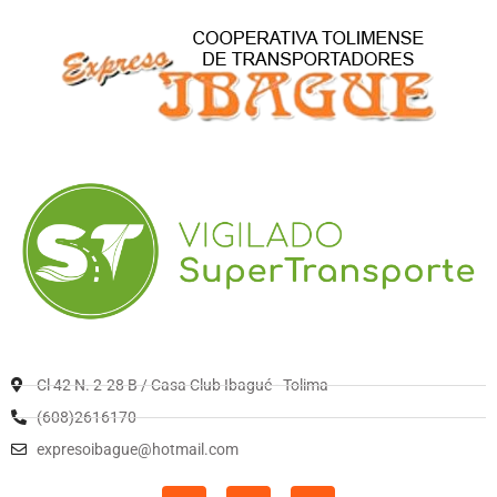
Cl 42 N. 2-28 B / Casa Club Ibagué - Tolima
(608)2616170
expresoibague@hotmail.com