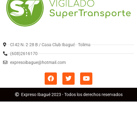
Cl 42 N. 2-28 B / Casa Club Ibagué - Tolima
(608)2616170
expresoibague@hotmail.com
Expreso Ibagué 2023 - Todos los derechos reservados